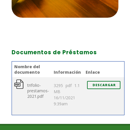
Documentos de Préstamos
Nombre del
documento
Información
Enlace
trifolio-
3295
pdf
1.1
DESCARGAR
prestamos-
MB
2021.pdf
16/11/2021
9:39am