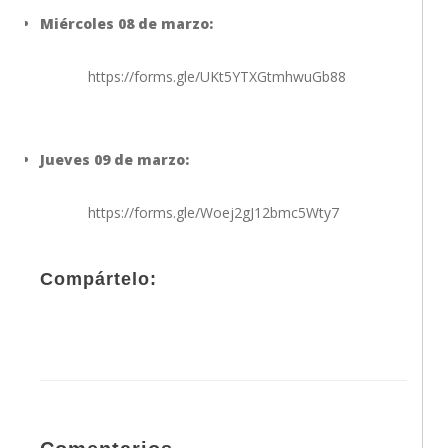
Miércoles 08 de marzo:
https://forms.gle/UKt5YTXGtmhwuGb88
Jueves 09 de marzo:
https://forms.gle/Woej2gJ12bmc5Wty7
Compártelo: