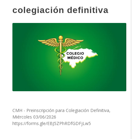
colegiación definitiva
CMH - Preinscripción para Colegiación Definitiva,
Miércoles 03/06/2026
https://forms.gle/EBJ5ZPhRDfGDFjLw5