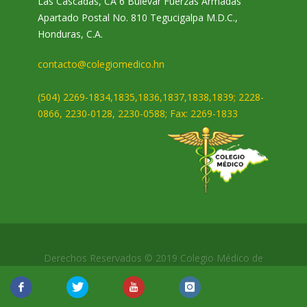
Las Cascadas, CA 6 Bulevar Fuerzas Armadas
Apartado Postal No. 810 Tegucigalpa M.D.C.,
Honduras, C.A.
contacto@colegiomedico.hn
(504) 2269-1834,1835,1836,1837,1838,1839; 2228-
0866, 2230-0128, 2230-0588; Fax: 2269-1833
Derechos Reservados © 2019 Colegio Médico de
Honduras.