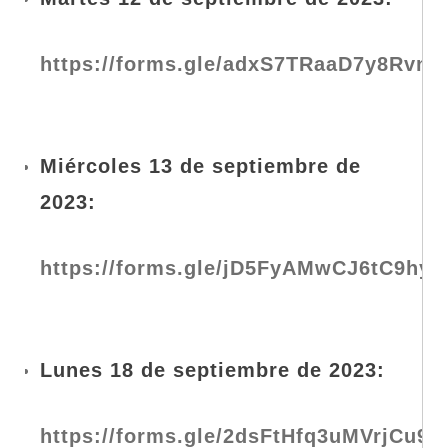
https://forms.gle/adxS7TRaaD7y8Rvn6
Miércoles 13 de septiembre de
2023:
https://forms.gle/jD5FyAMwCJ6tC9hy6
Lunes 18 de septiembre de 2023:
https://forms.gle/2dsFtHfq3uMVrjCu9